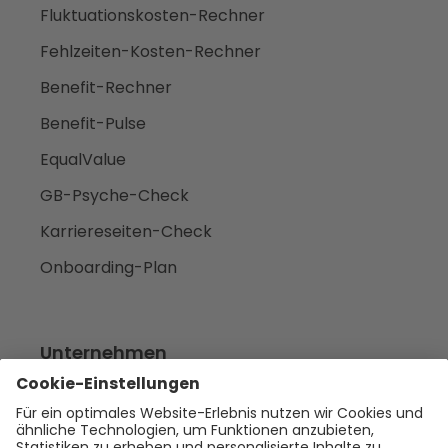
Fluktuationskosten-Rechner
Fehlzeiten-Kosten-Rechner
Benefit-Rechner
Benefit-Pulse
EqualValue
GB-Psyche-Check
Karriereseiten-Check
Onboarding-Plan
Unternehmen
Empfehlen
Über uns