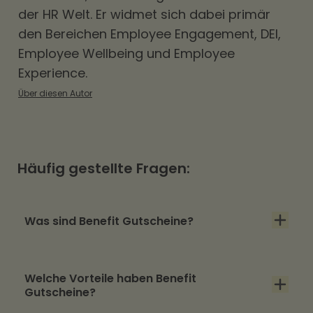
der HR Welt. Er widmet sich dabei primär
den Bereichen
Employee Engagement
,
DEI
,
Employee Wellbeing und Employee
Experience.
Über diesen Autor
Häufig gestellte Fragen:
Was sind Benefit Gutscheine?
Benefit Gutscheine sind Zusatzleistungen des
Welche Vorteile haben Benefit
Arbeitgebenden, die in Gutscheinform
Gutscheine?
ausgegeben werden. Dies kann zum Beispiel in