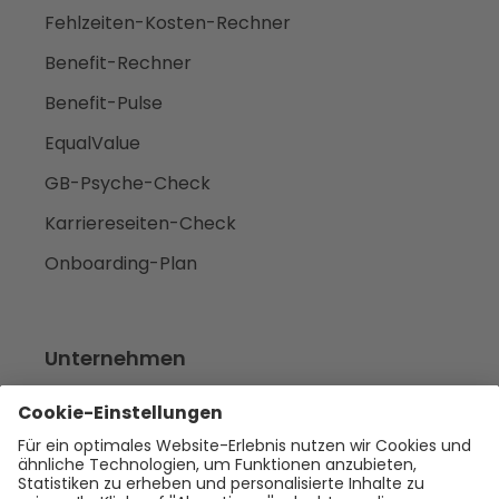
Fehlzeiten-Kosten-Rechner
Benefit-Rechner
Benefit-Pulse
EqualValue
GB-Psyche-Check
Karriereseiten-Check
Onboarding-Plan
Unternehmen
Empfehlen
Über uns
Presse