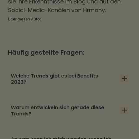
sie ihre Erkenntnisse im Blog und auf den
Social-Media-Kanälen von Hrmony.
Über diesen Autor
Häufig gestellte Fragen:
Welche Trends gibt es bei Benefits
2023?
Im Großen und Ganzen lassen sich mehrere
Warum entwickeln sich gerade diese
Trend-Bereiche identifizieren: Flexibilität,
Trends?
finanzielle Unterstützung und Mobilität.
Generell spiegeln alle Bereiche den Wunsch
Trends entstehen immer aus einem
nach einer guten Work-Life-Balance wieder.