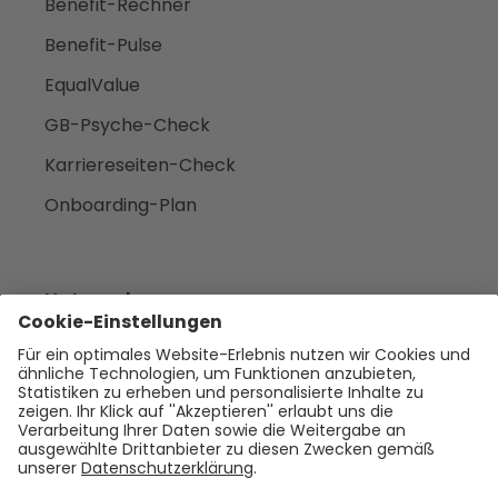
Benefit-Rechner
Benefit-Pulse
EqualValue
GB-Psyche-Check
Karriereseiten-Check
Onboarding-Plan
Unternehmen
Empfehlen
Über uns
Presse
Karriere