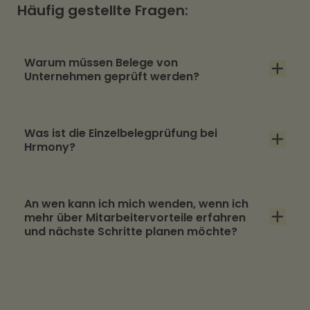
Häufig gestellte Fragen:
Warum müssen Belege von
Unternehmen geprüft werden?
Um die Steuerfreiheit und Compliance des
Was ist die Einzelbelegprüfung bei
Essenszuschusses gewährleisten zu können,
Hrmony?
muss geprüft werden, dass auch nur erstattet
wird, was den Richtlinien entspricht.
Hrmony prüft jeden einzelnen Beleg bereits
An wen kann ich mich wenden, wenn ich
bei der Einreichung auf seine Richtigkeit und
mehr über Mitarbeitervorteile erfahren
Erstattungsfähigkeit – diesen Prozess nennen
und nächste Schritte planen möchte?
wir Einzelbelegprüfung und er sorgt dafür,
dass HR Abteilungen keine Prüfung mehr
Gerne stehen wir Ihnen beratend zur Seite.
übernehmen müssen.
Unsere Benefit-Experten nehmen sich die Zeit,