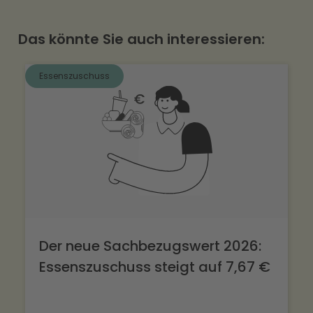
Ihre Anforderungen zu verstehen und
gemeinsam mit Ihnen die optimale Lösung zu
Das könnte Sie auch interessieren:
identifizieren. Vereinbaren Sie einfach einen
Termin über den Button in der Navigation.
Essenszuschuss
Der neue Sachbezugswert 2026:
Essenszuschuss steigt auf 7,67 €