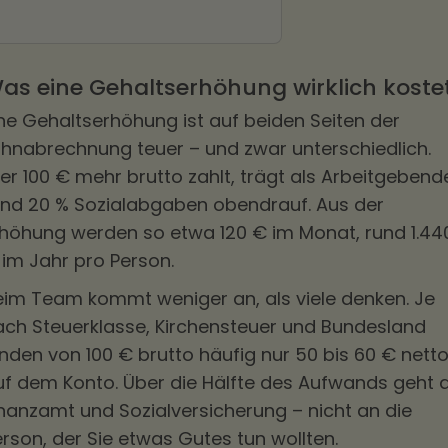
as eine Gehaltserhöhung wirklich koste
ine Gehaltserhöhung ist auf beiden Seiten der
ohnabrechnung teuer – und zwar unterschiedlich.
er 100 € mehr brutto zahlt, trägt als Arbeitgebend
und 20 % Sozialabgaben obendrauf. Aus der
rhöhung werden so etwa 120 € im Monat, rund 1.44
 im Jahr pro Person.
eim Team kommt weniger an, als viele denken. Je
ach Steuerklasse, Kirchensteuer und Bundesland
nden von 100 € brutto häufig nur 50 bis 60 € nett
uf dem Konto. Über die Hälfte des Aufwands geht 
inanzamt und Sozialversicherung – nicht an die
rson, der Sie etwas Gutes tun wollten.