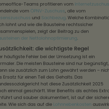
omeoffice-Teams profitieren vom
Internetzuschu
endelnde vom
ÖPNV-Zuschuss
, alle vom
ssenszuschuss
und
Sachbezug
. Welche Kombinati
ch lohnt und wie die Bausteine rechtssicher
usammenspielen, zeigt der Beitrag zu den
austeinen der Nettolohnoptimierung
.
usätzlichkeit: die wichtigste Regel
r häufigste Fehler bei der Umsetzung ist ein
rmaler. Die meisten Bausteine sind nur begünstigt,
enn sie zusätzlich zum Lohn gewährt werden – nic
s Ersatz für einen Teil des Gehalts. Das
undessozialgericht hat diese Zusätzlichkeit 2025
och einmal geschärft. Wer Benefits als echtes Extr
nführt und sauber dokumentiert, ist auf der sicher
ite. Wie sich das auf die
Lohnnebenkosten
auswirk