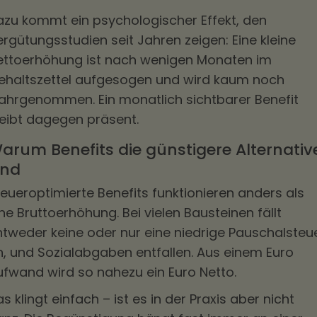
azu kommt ein psychologischer Effekt, den
rgütungsstudien seit Jahren zeigen: Eine kleine
ettoerhöhung ist nach wenigen Monaten im
ehaltszettel aufgesogen und wird kaum noch
ahrgenommen. Ein monatlich sichtbarer Benefit
leibt dagegen präsent.
arum Benefits die günstigere Alternativ
ind
eueroptimierte Benefits funktionieren anders als
ne Bruttoerhöhung. Bei vielen Bausteinen fällt
ntweder keine oder nur eine niedrige Pauschalsteu
n, und Sozialabgaben entfallen. Aus einem Euro
ufwand wird so nahezu ein Euro Netto.
s klingt einfach – ist es in der Praxis aber nicht