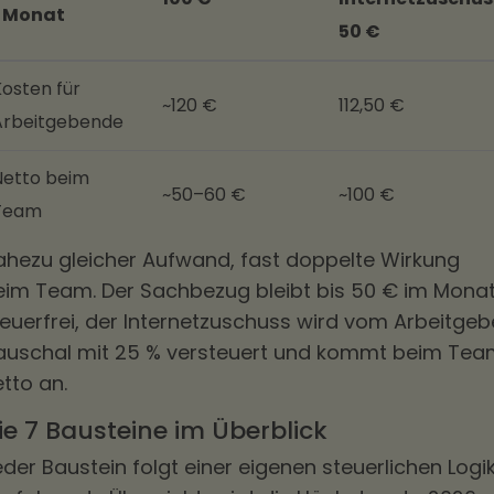
/ Monat
50 €
Kosten für
~120 €
112,50 €
Arbeitgebende
Netto beim
~50–60 €
~100 €
Team
ahezu gleicher Aufwand, fast doppelte Wirkung
eim Team. Der Sachbezug bleibt bis 50 € im Mona
teuerfrei, der Internetzuschuss wird vom Arbeitgeb
auschal mit 25 % versteuert und kommt beim Te
tto an.
ie 7 Bausteine im Überblick
der Baustein folgt einer eigenen steuerlichen Logik