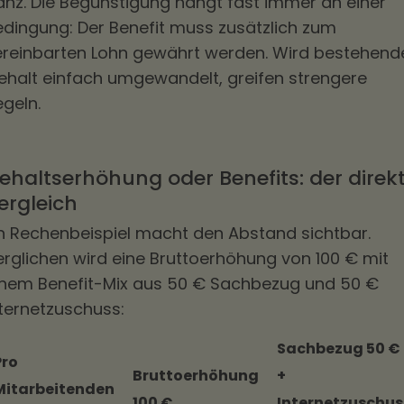
anz. Die Begünstigung hängt fast immer an einer
edingung: Der Benefit muss zusätzlich zum
ereinbarten Lohn gewährt werden. Wird bestehend
ehalt einfach umgewandelt, greifen strengere
geln.
ehaltserhöhung oder Benefits: der direk
ergleich
in Rechenbeispiel macht den Abstand sichtbar.
erglichen wird eine Bruttoerhöhung von 100 € mit
inem Benefit-Mix aus 50 € Sachbezug und 50 €
nternetzuschuss:
Sachbezug 50 €
Pro
Bruttoerhöhung
+
Mitarbeitenden
100 €
Internetzuschus