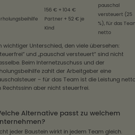
pauschal
156 € + 104 €
versteuert (25
rholungsbeihilfe
Partner + 52 € je
%), für das Tea
Kind
netto
n wichtiger Unterschied, den viele übersehen:
teuerfrei“ und „pauschal versteuert“ sind nicht
asselbe. Beim Internetzuschuss und der
holungsbeihilfe zahlt der Arbeitgeber eine
uschalsteuer – für das Team ist die Leistung netto
 Rechtssinn aber nicht steuerfrei.
elche Alternative passt zu welchem
nternehmen?
cht jeder Baustein wirkt in jedem Team gleich.