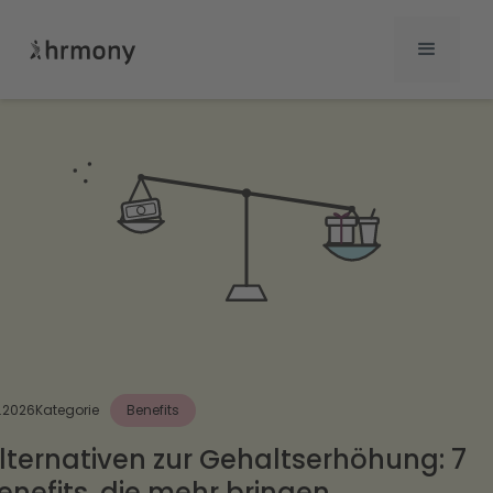
7.2026
Kategorie
Benefits
lternativen zur Gehaltserhöhung: 7
enefits, die mehr bringen