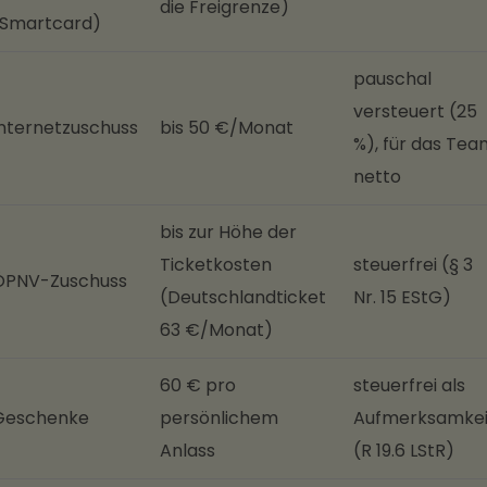
die Freigrenze)
(Smartcard)
pauschal
versteuert (25
Internetzuschuss
bis 50 €/Monat
%), für das Tea
netto
bis zur Höhe der
Ticketkosten
steuerfrei (§ 3
ÖPNV-Zuschuss
(Deutschlandticket
Nr. 15 EStG)
63 €/Monat)
60 € pro
steuerfrei als
Geschenke
persönlichem
Aufmerksamkei
Anlass
(R 19.6 LStR)