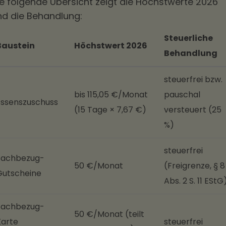
ie folgende Übersicht zeigt die Höchstwerte 2026
nd die Behandlung:
Steuerliche
Baustein
Höchstwert 2026
Behandlung
steuerfrei bzw.
bis 115,05 €/Monat
pauschal
Essenszuschuss
(15 Tage × 7,67 €)
versteuert (25
%)
steuerfrei
Sachbezug-
50 €/Monat
(Freigrenze, § 8
Gutscheine
Abs. 2 S. 11 EStG
Sachbezug-
50 €/Monat (teilt
Karte
steuerfrei