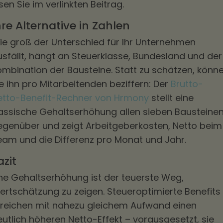
sen Sie im verlinkten Beitrag.
hre Alternative in Zahlen
ie groß der Unterschied für Ihr Unternehmen
usfällt, hängt an Steuerklasse, Bundesland und der
ombination der Bausteine. Statt zu schätzen, könn
e ihn pro Mitarbeitenden beziffern: Der
Brutto-
etto-Benefit-Rechner von Hrmony
stellt eine
lassische Gehaltserhöhung allen sieben Bausteine
egenüber und zeigt Arbeitgeberkosten, Netto beim
eam und die Differenz pro Monat und Jahr.
azit
ine Gehaltserhöhung ist der teuerste Weg,
ertschätzung zu zeigen. Steueroptimierte Benefits
rreichen mit nahezu gleichem Aufwand einen
utlich höheren Netto-Effekt – vorausgesetzt, sie