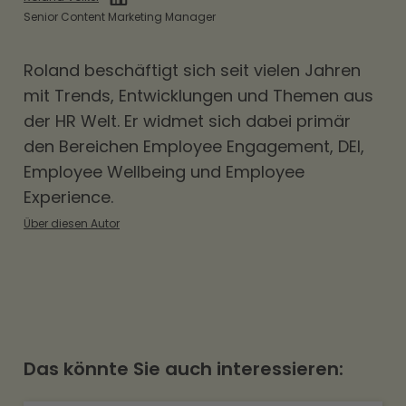
flexibler Mitarbeiterbenefits: Mit dem
Senior Content Marketing Manager
steuerfreien Sachbezug können Sie Ihren
Roland beschäftigt sich seit vielen Jahren
Mitarbeitenden monatlich bis zu 50 Euro zur
mit Trends, Entwicklungen und Themen aus
Verfügung stellen, die sie beispielsweise für
der HR Welt. Er widmet sich dabei primär
einen Co-Working-Pass am Urlaubsort nutzen
den Bereichen
Employee Engagement
,
DEI
,
können. Auch ein bereits bestehendes,
Employee Wellbeing und Employee
flexibles Mobilitätsbudget kann für die Anreise
Experience.
verwendet werden. So unterstützen Sie den
Über diesen Autor
Wunsch nach einer Workation auf eine
steueroptimierte und unkomplizierte Weise.
Das könnte Sie auch interessieren: