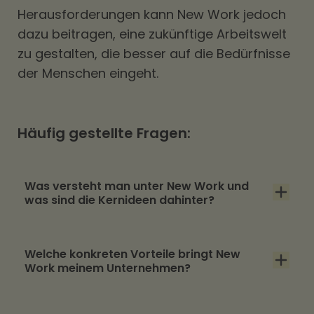
Herausforderungen kann New Work jedoch
dazu beitragen, eine zukünftige Arbeitswelt
zu gestalten, die besser auf die Bedürfnisse
der Menschen eingeht.
Häufig gestellte Fragen:
Was versteht man unter New Work und
was sind die Kernideen dahinter?
New Work beschreibt einen grundlegenden
Welche konkreten Vorteile bringt New
Wandel der Arbeitswelt, weg von starren
Work meinem Unternehmen?
Hierarchien hin zu mehr Flexibilität,
Sinnhaftigkeit und Selbstbestimmung. Die
Unternehmen, die New Work leben, sind im