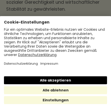
sozialer Gerechtigkeit und wirtschaftlicher
Stabilität zu gewährleisten.
Die internationale Vergleichsanalyse und der
Blick auf Best Practices können helfen, die
Stärken und Schwächen des Mindestlohns in
Deutschland aufzuzeigen und mögliche
Anpassungen oder Verbesserungen zu
identifizieren. Es ist wichtig, dass solche
Vergleiche und Analysen regelmäßig
durchgeführt werden, um von den
Erfahrungen anderer Länder zu lernen und
den Mindestlohn kontinuierlich
weiterzuentwickeln.
Diskussion und Ausblick
Die Debatte um den Mindestlohn in