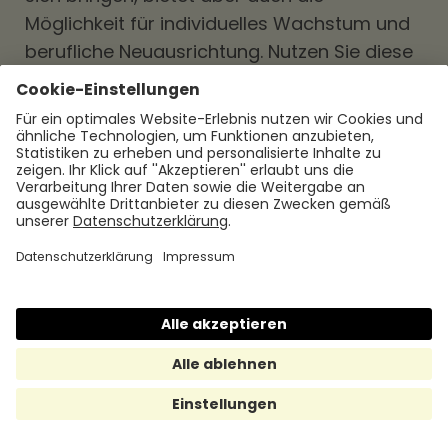
Möglichkeit für individuelles Wachstum und
berufliche Neuausrichtung. Nutzen Sie diese
Zeit, um Ihre Karriereziele zu überdenken,
Ihre Work-Life-Balance zu verbessern und
an Ihrer persönlichen Weiterentwicklung zu
arbeiten. Indem Sie bewusste
Entscheidungen treffen und Ihre Ziele aktiv
verfolgen, können Sie die "Great
Resignation" als Chance nutzen, um Ihre
berufliche Laufbahn positiv zu gestalten.
Fazit
Die "Great Resignation" hat zweifellos die
Arbeitswelt auf den Kopf gestellt. Die
Auswirkungen der COVID-19-Pandemie,