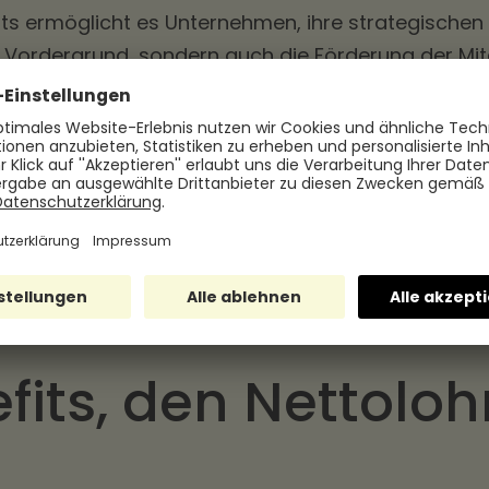
ts ermöglicht es Unternehmen, ihre strategischen Z
im Vordergrund, sondern auch die Förderung der Mi
te zeigen, welche Ziele durch den Einsatz von Benef
satzleistungen erhöhen Sie die Mitarbeiterzufriede
entscheidender Erfolgsfaktor im Wettbewerb um Ta
elen Sie einen höheren Nutzen für Ihre Mitarbeite
eitende sind motivierter, engagierter und leistungs
fits, den Nettoloh