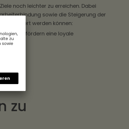
iele noch leichter zu erreichen. Dabei
tarbeiterbindung sowie die Steigerung der
its realisiert werden können:
nheit und fördern eine loyale
lente.
nden.
fähiger.
n zu