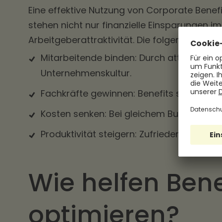
Eine effektive Nutzung von Corporate Benefi
stehen nicht nur finanzielle Einsparungen 
Arbeitgeberattraktivität. Die folgenden Punk
Mitarbeitende binden: Durch attraktive Zu
Unternehmenskultur.
Fachkräfte gewinnen: Benefits sind ein 
Kosten senken: Bei gleichem Budget erzi
Produktivität steigern: Zufriedene Mitarb
Wie helfen Bene
optimieren?