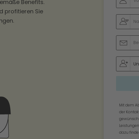
tgemäße Benefits.
 profitieren Sie
ngen.
Mit dem A
der Kontak
gewünscht
Leistunge
dazu finde