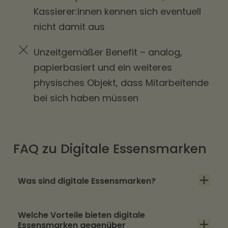
Kassierer:innen kennen sich eventuell
nicht damit aus
Unzeitgemäßer Benefit – analog,
papierbasiert und ein weiteres
physisches Objekt, dass Mitarbeitende
bei sich haben müssen
FAQ zu Digitale Essensmarken
Was sind digitale Essensmarken?
Digitale Essensmarken sind die moderne
Welche Vorteile bieten digitale
Alternative zu Papiermarken und Restaurant-
Essensmarken gegenüber