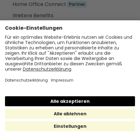
Home Office Connect
Partner
Weitere Benefits
Preise
Wissen
Blog
Help Center
HR-Lexikon
Deep-Dives
Webinare
Newsletter