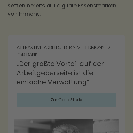
setzen bereits auf digitale Essensmarken
von Hrmony:
ATTRAKTIVE ARBEITGEBERIN MIT HRMONY: DIE
DIGI
PSD BANK
EINF
MITA
ss
„
Der größte Vorteil auf der
Dig
Arbeitgeberseite ist die
per
einfache Verwaltung“
wa
Zur Case Study