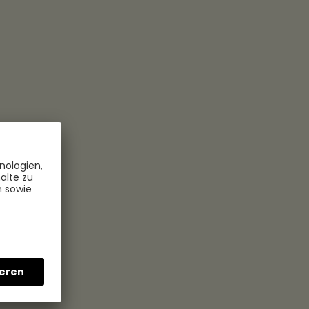
tende ihren eigenen Rhythmus.
 Essensmarken als Budget zusätzlich zum
mwandlung. Herr Mathick und sein Team
Hrmony als Gehaltsumwandlung eingeführt.
rteil von bis zu 52 € pro Monat und der
her vorhandenen Lohnnebenkosten. - Win
ller Mitarbeitenden nutzen aktuell
n Hrmony!
von einem Digitalen Benefit, auch der
er Arbeitgeberseite ist die einfache
keinen Folgeaufwand wie bei den
eitende einmalig angelegt und das wars.