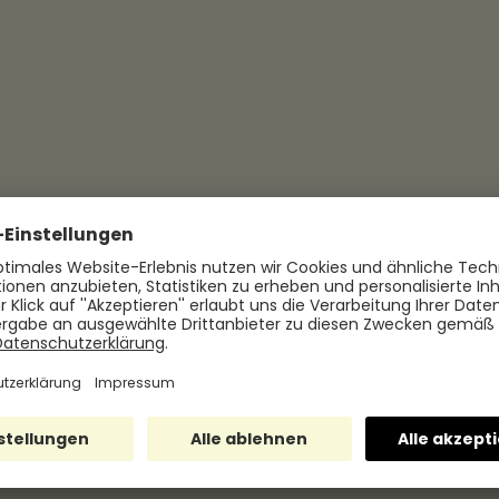
Belege einzureichen, so finden Mitarbei
Arbeitgebende haben die Wahl: Digitale
Gehalt oder kostenneutral als Gehaltsu
haben die Digitalen Essensmarken von 
So erhalten Mitarbeitende einen Nettovo
Arbeitgebende spart einen Teil der vor
Win!
Das Ergebnis: knapp die Hälfte a
die Digitalen Essensmarken vo
Nicht nur die Mitarbeitenden profitieren 
Arbeitgebende:
"Der größte Vorteil auf d
Verwaltung",
sagt Herr Mathick. Es gibt 
Papiermarken. Bei Hrmony werden Mitarb