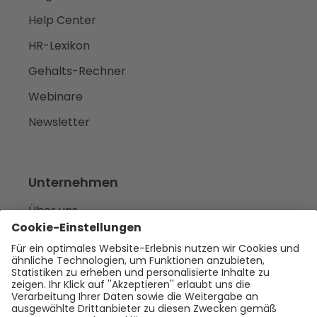
Help Center
HR-Lexikon
Gehalts-Rechner
Webinare
Newsletter
Unternehmen
Über uns
Karriere
we‘re hiring
Presse
Empfehlen