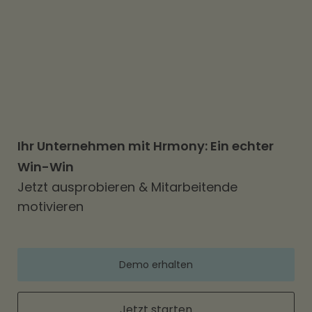
betreut und haben das Rundum-
Sorglos-Paket erhalten“,
fasst André
Marx zusammen.
Ihr Unternehmen mit Hrmony: Ein echter
Win-Win
Jetzt ausprobieren & Mitarbeitende
motivieren
Demo erhalten
Jetzt starten