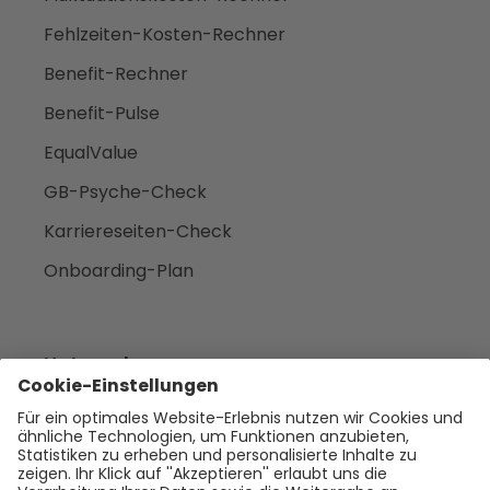
Fehlzeiten-Kosten-Rechner
Benefit-Rechner
Benefit-Pulse
EqualValue
GB-Psyche-Check
Karriereseiten-Check
Onboarding-Plan
Unternehmen
Empfehlen
Über uns
Presse