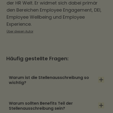
der HR Welt. Er widmet sich dabei primär
den Bereichen
Employee Engagement
,
DEI
,
Employee Wellbeing und Employee
Experience.
Über diesen Autor
Häufig gestellte Fragen:
Warum ist die Stellenausschreibung so
wichtig?
Oft ist die Stellenausschreibung einer der
Warum sollten Benefits Teil der
ersten Touchpoints, die ein Interessent mit
Stellenausschreibung sein?
ihrem Unternehmen hat. Und wie sagt man so