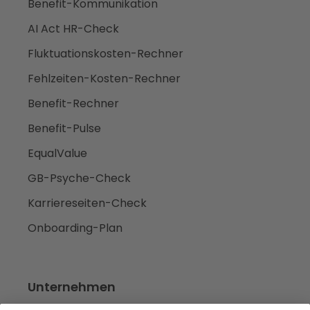
Benefit-Kommunikation
AI Act HR-Check
Fluktuationskosten-Rechner
Fehlzeiten-Kosten-Rechner
Benefit-Rechner
Benefit-Pulse
EqualValue
GB-Psyche-Check
Karriereseiten-Check
Onboarding-Plan
Unternehmen