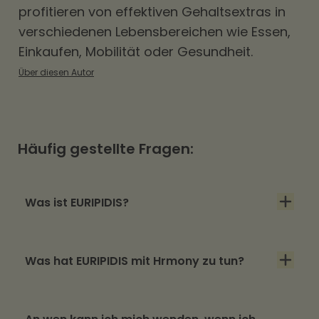
profitieren von effektiven Gehaltsextras in
verschiedenen Lebensbereichen wie Essen,
Einkaufen, Mobilität oder Gesundheit.
Über diesen Autor
Häufig gestellte Fragen:
Was ist EURIPIDIS?
EURIPIDIS steht für European Innovation
Was hat EURIPIDIS mit Hrmony zu tun?
Policies for the Digital Shift und ist ein
Forschungsprojekt der EU, dass über drei
Jan Christian Saupe, Hrmony Geschäftsführer,
Jahre die Rolle der EU im digitalen Shift