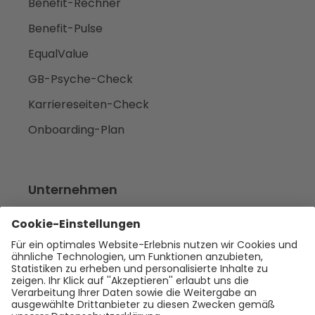
Benefit-Rechner
Benefit-Pulse
EqualValue
GB-Psyche-Check
Karriereseiten-Check
Onboarding-Plan
Unternehmen
Empfehlen
Über uns
Presse
Karriere