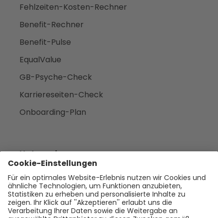
Fehlzeiten-Kosten-Rechner
Benefit-Rechner
Benefit-Pulse
EqualValue
GB-Psyche-Check
Karriereseiten-Check
Onboarding-Plan
Unternehmen
Empfehlen
Über uns
Presse