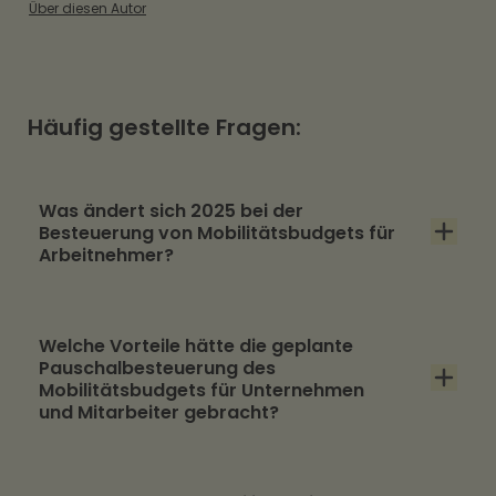
Über diesen Autor
Häufig gestellte Fragen:
Was ändert sich 2025 bei der
Besteuerung von Mobilitätsbudgets für
Arbeitnehmer?
Ursprünglich war geplant, dass Arbeitgeber
Welche Vorteile hätte die geplante
ab 2025 die Lohnsteuer für Mobilitätsbudgets,
Pauschalbesteuerung des
die zusätzlich zum Gehalt gewährt werden,
Mobilitätsbudgets für Unternehmen
und Mitarbeiter gebracht?
pauschal mit 25 % versteuern können. Diese
Pauschalbesteuerung sollte für Beträge bis zu
Für Unternehmen hätte die geplante
2.400 Euro pro Jahr und Mitarbeiter gelten