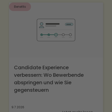
für die Arbeitgeber- und/oder Mitarbeiter-
Vorteile ermöglicht.
Benefits
Software an. Bei Kartenlösungen gibt es
hingegen oft zusätzliche Bereitstellungs- und
Aufladegebühren sowie einen höheren
Verwaltungsaufwand.
Candidate Experience
verbessern: Wo Bewerbende
abspringen und wie Sie
gegensteuern
9.7.2026