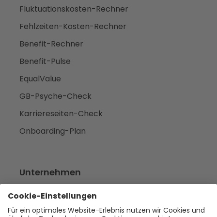
Fluktuationskosten-Rechner
Fehlzeiten-Kosten-Rechner
Benefit-Rechner
Benefit-Pulse
EqualValue
GB-Psyche-Check
Karriereseiten-Check
Onboarding-Plan
Unternehmen
Empfehlen
Über uns