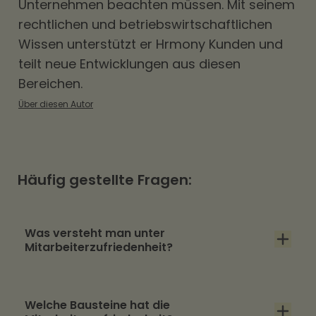
Unternehmen beachten müssen. Mit seinem
rechtlichen und betriebswirtschaftlichen
Wissen unterstützt er Hrmony Kunden und
teilt neue Entwicklungen aus diesen
Bereichen.
Über diesen Autor
Häufig gestellte Fragen:
Was versteht man unter
Mitarbeiterzufriedenheit?
Mitarbeiterzufriedenheit beschreibt, wie wohl
Welche Bausteine hat die
sich Mitarbeitende in ihrem Job und mit ihren