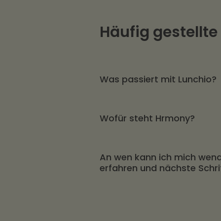
Häufig gestellte
Was passiert mit Lunchio?
Die ehemalige Lunchio Lös
Wofür steht Hrmony?
Arbeitgeberzuschuss zur tä
Hrmony will allen Mitarbei
An wen kann ich mich wende
Lösungen bieten, um so die
erfahren und nächste Schr
machen.
Gerne stehen wir Ihnen bera
Anforderungen zu verstehen