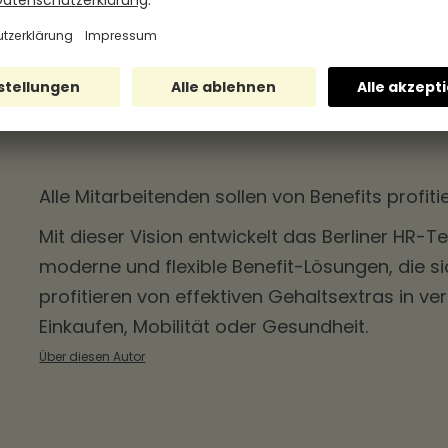
Alle Mitarbeitenden sollen von
Benefits
profiti
Mit dieser Vision entwickelt das Berliner HR
moderne und flexible Benefit-Lösungen, die si
profitieren von effektiven Gehaltsextras in v
Einkaufen, Mobilität oder Gesundheit.
Über diesen Autor