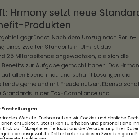
nft: Hrmony setzt neue Standar
enefit-Produkten
rgebiet gegründet. Nach dem Umzug nach Berlin-
g eines zweiten Standorts in Ulm ist das
d 25 Mitarbeitende angewachsen, die sich die
er Benefits zur Aufgabe gemacht haben. Das Hrmo
 auf allen Ebenen neu und schafft Lösungen die
itende gerne und mit Freude nutzen. Ebenso schaf
e Standards in der Tax-Compliance und
 und die Transparenz für die Finanzbehörden
len mittlerweile zum deutschlandweiten
ist steigend.