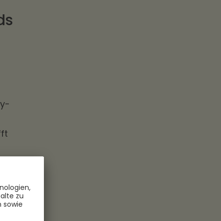
ds
ny-
ft