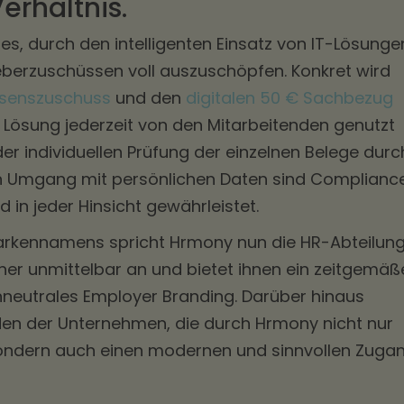
rhältnis.
es, durch den intelligenten Einsatz von IT-Lösunge
eberzuschüssen voll auszuschöpfen. Konkret wird
Essenszuschuss
und den
digitalen 50 € Sachbezug
ler Lösung jederzeit von den Mitarbeitenden genutzt
r individuellen Prüfung der einzelnen Belege durc
 Umgang mit persönlichen Daten sind Complianc
in jeder Hinsicht gewährleistet.
arkennamens spricht Hrmony nun die HR-Abteilun
tner unmittelbar an und bietet ihnen ein zeitgemäß
nneutrales Employer Branding. Darüber hinaus
nden der Unternehmen, die durch Hrmony nicht nur
, sondern auch einen modernen und sinnvollen Zuga