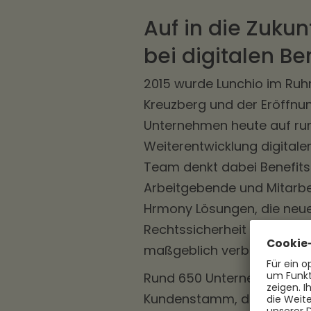
Auf in die Zuku
bei digitalen B
2015 wurde Lunchio im Ruh
Kreuzberg und der Eröffnun
Unternehmen heute auf run
Weiterentwicklung digital
Team denkt dabei Benefits
Arbeitgebende und Mitarbe
Hrmony Lösungen, die neu
Rechtssicherheit schaffen
maßgeblich verbessert.
Rund 650 Unternehmen zäh
Kundenstamm, die Tendenz 