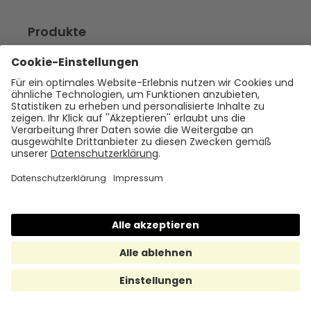
Produkte
Benefit-Plattform
Essenszuschuss
Sachbezug (Gutscheine)
Sachbezugskarte
Geschenke (Besondere Anlässe)
Mobilität
Internetzuschuss
Erholung
Coming Soon
Benefit-Integration
Hrmony+
Hrmony Embedded
NEU