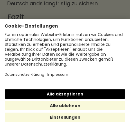
Deutschlands langfristig zu sichern.
Fazit
In diesem letzten Abschnitt werden wir die
wichtigsten Erkenntnisse zusammenfassen
und einen Ausblick auf die zukünftige
Entwicklung des Fachkräftemangels geben.
Wir werden die Herausforderungen und
Chancen diskutieren, denen sich
Deutschland und andere Länder
gegenübersehen, und
Handlungsempfehlungen für Unternehmen
und Politik geben, um den Mangel an
geeigneten Fachkräften wirksam
anzugehen.