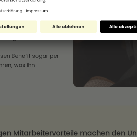
chuss erhalten Ihre
über 100€ für Essen und
e die kompletten
, die bei einer
öhung anfallen würden.
sen Benefit sogar per
ren, was ihn
igen Mitarbeitervorteile machen den U