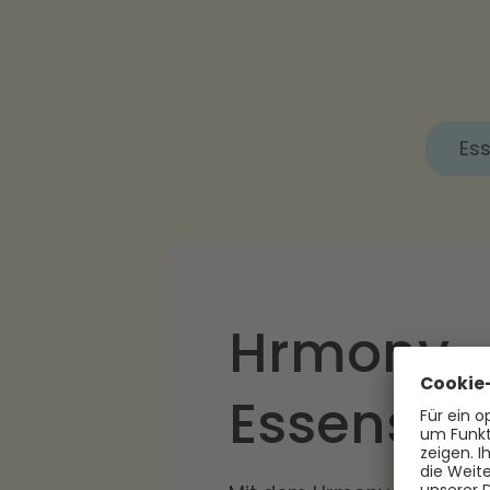
Es
Hrmony
Essenszu