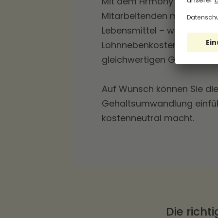
Mit dem Hrmony Essenszus
Mitarbeitenden monatlich 
Lebensmittel – während Si
Lohnnebenkosten einsparen
gleichwertigen Gehaltserh
Auf Wunsch können Sie die
Gehaltsumwandlung einfüh
kostenneutral macht.
Die richt