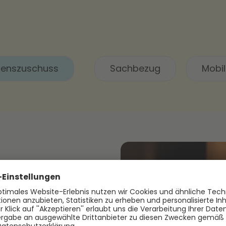
senszuschuss
Sachbezug
Mobil
schuss