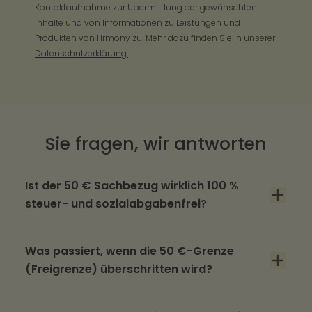
Kontaktaufnahme zur Übermittlung der gewünschten
Inhalte und von Informationen zu Leistungen und
Produkten von Hrmony zu. Mehr dazu finden Sie in unserer
Datenschutzerklärung.
Sie fragen, wir antworten
Ist der 50 € Sachbezug wirklich 100 %
steuer- und sozialabgabenfrei?
Ja. Nach § 8 Abs. 2 Satz 11 EStG ist der
Sachbezug bis zur Freigrenze von 50,00 € pro
Was passiert, wenn die 50 €-Grenze
(Freigrenze) überschritten wird?
Monat komplett steuer- und sozialabgabenfrei.
Ein 1:1 Netto-Vorteil für Ihre Mitarbeiter.
Dann wird der gesamte Betrag für diesen