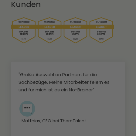
Kunden
"Große Auswahl an Partnern für die
„
Sachbezüge. Meine Mitarbeiter feiern es
u
und für mich ist es ein No-Brainer"
f
P
a
r
Matthias, CEO bei TheraTalent