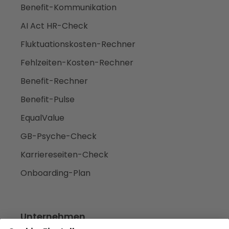
Benefit-Kommunikation
AI Act HR-Check
Fluktuationskosten-Rechner
Fehlzeiten-Kosten-Rechner
Benefit-Rechner
Benefit-Pulse
EqualValue
GB-Psyche-Check
Karriereseiten-Check
Onboarding-Plan
Unternehmen