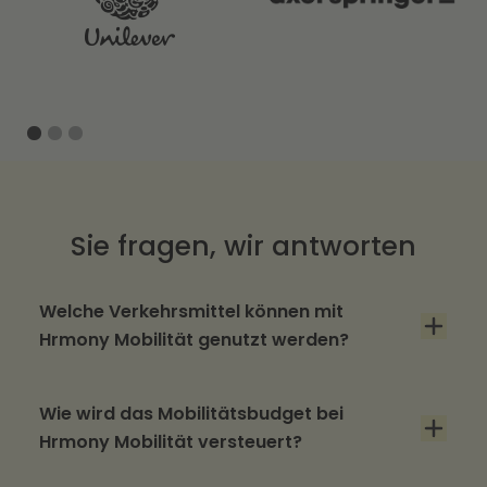
Slide 1 of 3.
Sie fragen, wir antworten
Welche Verkehrsmittel können mit
Hrmony Mobilität genutzt werden?
Grundsätzlich sind alle Mobilitätsformen mit
Hrmony Mobilität möglich. Arbeitgebende
Wie wird das Mobilitätsbudget bei
Hrmony Mobilität versteuert?
können jedoch die Auswahl einschränken,
sofern sie dies wünschen. So können z.B. nur
Das hängt ganz von der jeweils genutzten