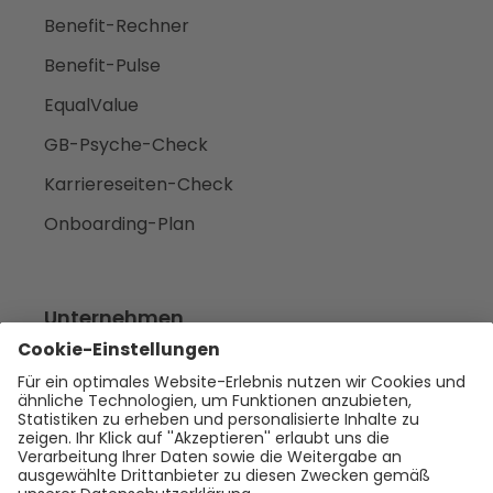
Benefit-Rechner
Benefit-Pulse
EqualValue
GB-Psyche-Check
Karriereseiten-Check
Onboarding-Plan
Unternehmen
Empfehlen
Über uns
Presse
Karriere