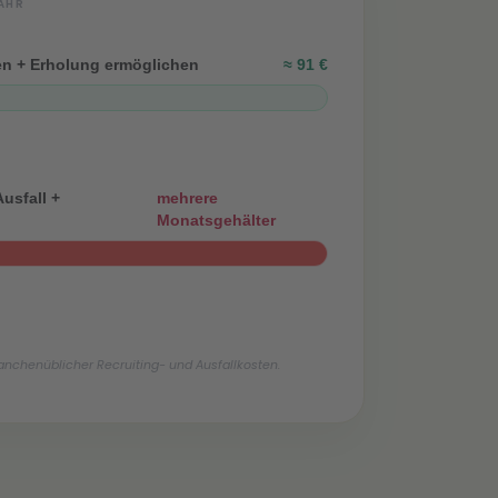
AHR
en + Erholung ermöglichen
≈ 91 €
usfall +
mehrere
Monatsgehälter
anchenüblicher Recruiting- und Ausfallkosten.