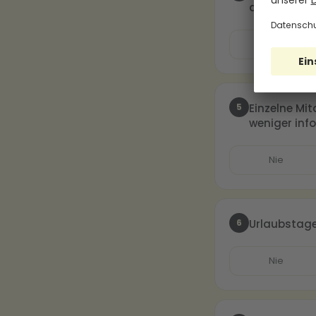
dem Untern
Nie
5
Einzelne Mi
weniger inf
Nie
6
Urlaubstage
Nie