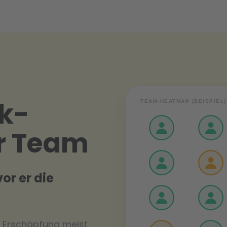
k-
TEAM-HEATMAP (BEISPIEL)
hr Team
or er die
e Erschöpfung meist