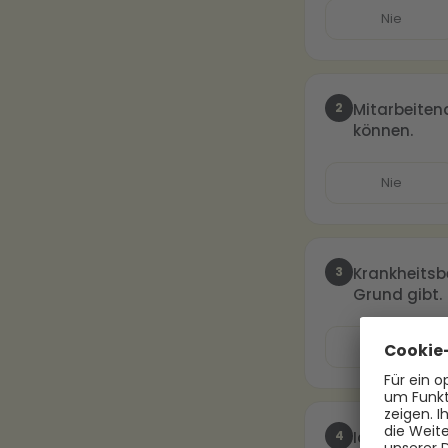
Nie
2
Mitarbeiten
können.
Nie
3
Krankheitsb
Grund gibt.
Nie
4
Ich nehme z