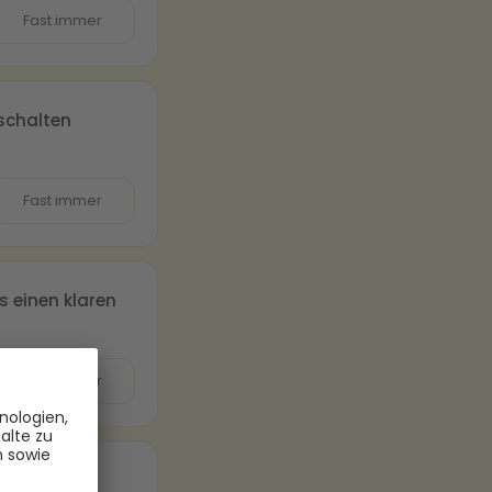
Fast immer
schalten
Fast immer
s einen klaren
Fast immer
:innen oder