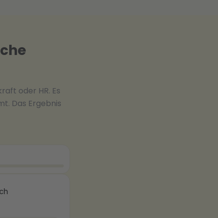
iche
raft oder HR. Es
mt. Das Ergebnis
ach