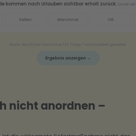
de kommen nach Urlauben sichtbar erholt zurück.
(INVERTIER
Selten
Manchmal
Oft
Skala: Nie (0) bis Fast immer (4). Frage 7 wird invertiert gewertet.
Ergebnis anzeigen →
ch nicht anordnen –
n