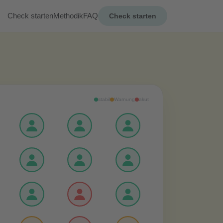
Check starten
Methodik
FAQ
Check starten
stabil
Warnung
akut