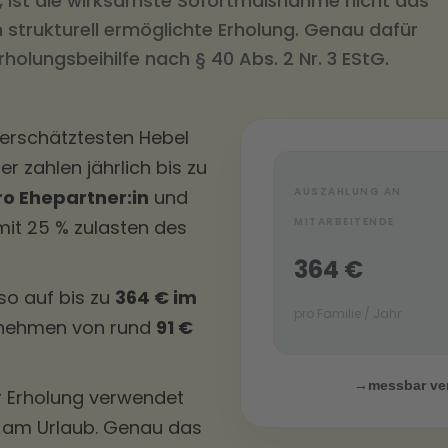
, ist die wirksamste Sofortmaßnahme nicht das
trukturell ermöglichte Erholung. Genau dafür
Erholungsbeihilfe nach § 40 Abs. 2 Nr. 3 EStG.
nterschätztesten Hebel
r zahlen jährlich bis zu
AUSZAHLUNG AN
ro Ehepartner:in
und
MITARBEITENDE
it 25 % zulasten des
364 €
so auf bis zu
364 € im
pro Familie / Jahr
ernehmen von rund
91 €
→
messbar ve
 Erholung verwendet
e am Urlaub. Genau das