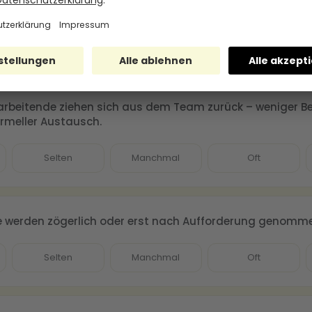
ehmen wahr.
Selten
Manchmal
Oft
tarbeitende ziehen sich aus dem Team zurück – weniger Be
ormeller Austausch.
Selten
Manchmal
Oft
 werden zögerlich oder erst nach Aufforderung genomm
Selten
Manchmal
Oft