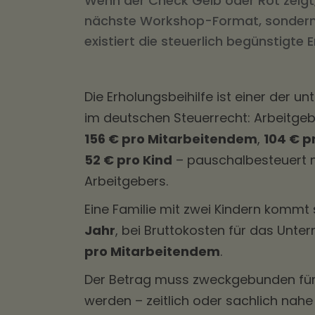
Wenn der Check Gelb oder Rot zeigt
nächste Workshop-Format, sondern s
existiert die steuerlich begünstigte 
Die Erholungsbeihilfe ist einer der u
im deutschen Steuerrecht: Arbeitgebe
156 € pro Mitarbeitendem
,
104 € p
52 € pro Kind
– pauschalbesteuert m
Arbeitgebers.
Eine Familie mit zwei Kindern kommt 
Jahr
, bei Bruttokosten für das Unt
pro Mitarbeitendem
.
Der Betrag muss zweckgebunden für
werden – zeitlich oder sachlich nah