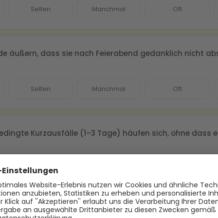
Selten
Manchmal
Oft
de äußern, dass sie nach Feierabend gedanklich nicht ab
Selten
Manchmal
Oft
edingte Kurzausfälle (1–3 Tage) häufen sich, ohne dass e
Selten
Manchmal
Oft
ynische oder resignierte Töne gegenüber Aufgaben, Kund