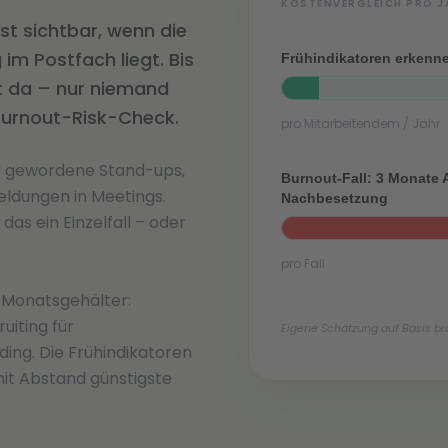
KOSTENVERGLEICH PRO J
st sichtbar, wenn die
im Postfach liegt. Bis
Frühindikatoren erkenn
st da – nur niemand
Burnout-Risk-Check.
pro Mitarbeitendem / Jahr
ler gewordene Stand-ups,
Burnout-Fall: 3 Monate A
ldungen in Meetings.
Nachbesetzung
 das ein Einzelfall – oder
pro Fall
e Monatsgehälter:
uiting für
Eigene Schätzung auf Basis br
ing. Die Frühindikatoren
 mit Abstand günstigste